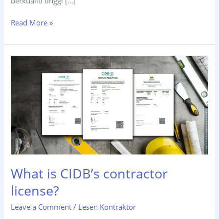
berkualiti tinggi […]
Read More »
What
is
CIDB’s
contractor
license?
What is CIDB’s contractor
license?
Leave a Comment
/
Lesen Kontraktor